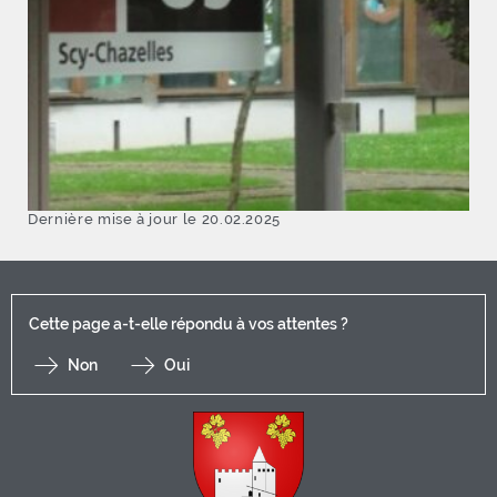
Dernière mise à jour le 20.02.2025
Cette page a-t-elle répondu à vos attentes ?
Non
Oui
F
I
Y
Li
X