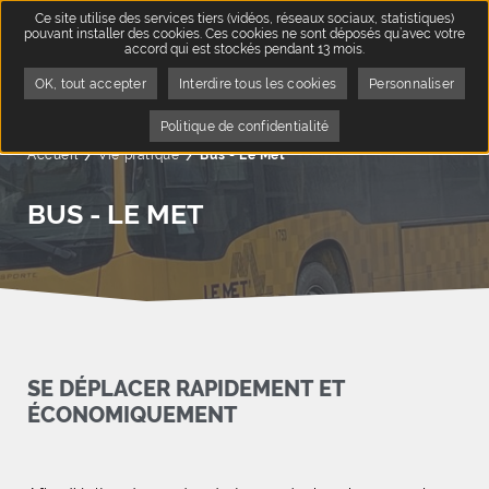
Ce site utilise des services tiers (vidéos, réseaux sociaux, statistiques)
pouvant installer des cookies. Ces cookies ne sont déposés qu’avec votre
accord qui est stockés pendant 13 mois.
OK, tout accepter
Interdire tous les cookies
Personnaliser
Politique de confidentialité
Accueil
Vie pratique
Page active :
Bus - Le Met
BUS - LE MET
SE DÉPLACER RAPIDEMENT ET
ÉCONOMIQUEMENT