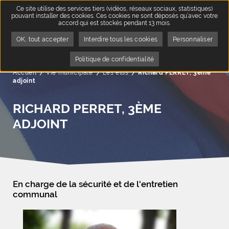
Ce site utilise des services tiers (vidéos, réseaux sociaux, statistiques)
pouvant installer des cookies. Ces cookies ne sont déposés qu’avec votre
accord qui est stockés pendant 13 mois.
OK, tout accepter
Interdire tous les cookies
Personnaliser
Politique de confidentialité
Accueil
Vie municipale
Les élus
Page active :
Richard PERRET, 3ème
adjoint
RICHARD PERRET, 3ÈME
ADJOINT
En charge de la sécurité et de l'entretien
communal