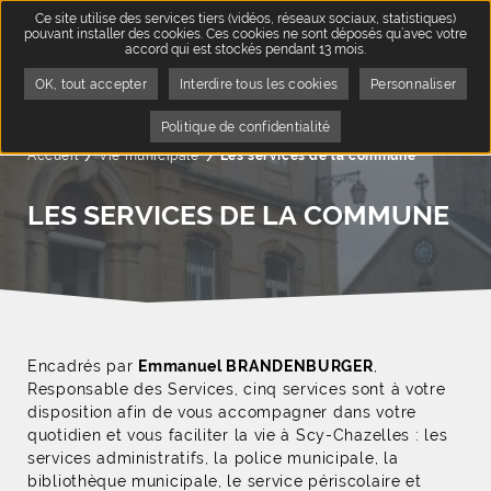
Ce site utilise des services tiers (vidéos, réseaux sociaux, statistiques)
pouvant installer des cookies. Ces cookies ne sont déposés qu’avec votre
accord qui est stockés pendant 13 mois.
OK, tout accepter
Interdire tous les cookies
Personnaliser
Politique de confidentialité
Accueil
Vie municipale
Page active :
Les services de la commune
LES SERVICES DE LA COMMUNE
Encadrés par
Emmanuel BRANDENBURGER
,
Responsable des Services, cinq services sont à votre
disposition afin de vous accompagner dans votre
quotidien et vous faciliter la vie à Scy-Chazelles : les
services administratifs, la police municipale, la
bibliothèque municipale, le service périscolaire et