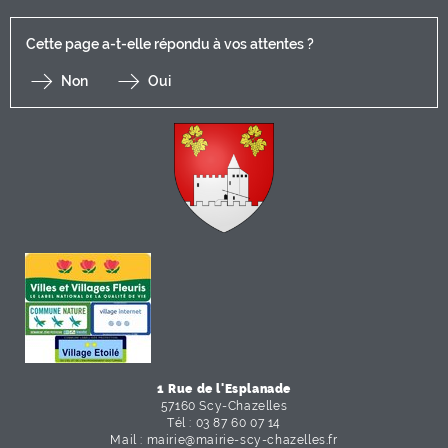
Cette page a-t-elle répondu à vos attentes ?
Non
Oui
F
I
Y
Li
X
1 Rue de l'Esplanade
57160 Scy-Chazelles
Tél : 03 87 60 07 14
Mail :
mairie
@
mairie-scy-chazelles
.
fr