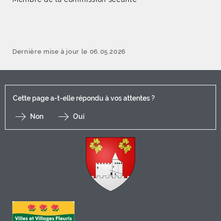
Dernière mise à jour le 06.05.2026
Cette page a-t-elle répondu à vos attentes ?
Non
Oui
F
I
Y
Li
X