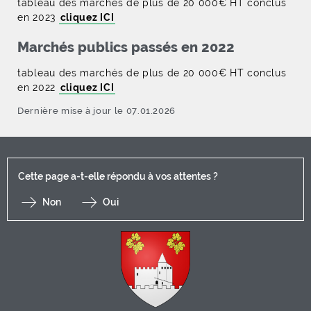
tableau des marchés de plus de 20 000€ HT conclus
en 2023
cliquez ICI
Marchés publics passés en 2022
tableau des marchés de plus de 20 000€ HT conclus
en 2022
cliquez ICI
Dernière mise à jour le 07.01.2026
Cette page a-t-elle répondu à vos attentes ?
Non
Oui
F
I
Y
Li
X