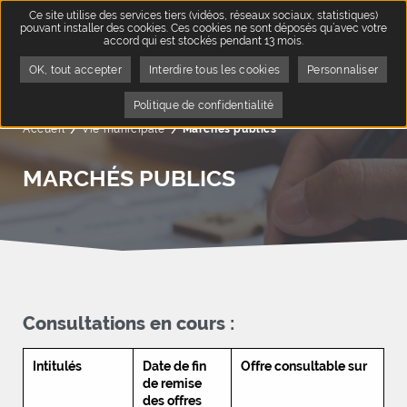
Ce site utilise des services tiers (vidéos, réseaux sociaux, statistiques)
pouvant installer des cookies. Ces cookies ne sont déposés qu’avec votre
accord qui est stockés pendant 13 mois.
OK, tout accepter
Interdire tous les cookies
Personnaliser
Politique de confidentialité
Accueil
Vie municipale
Page active :
Marchés publics
MARCHÉS PUBLICS
Consultations en cours :
Intitulés
Date de fin
Offre consultable sur
de remise
des offres